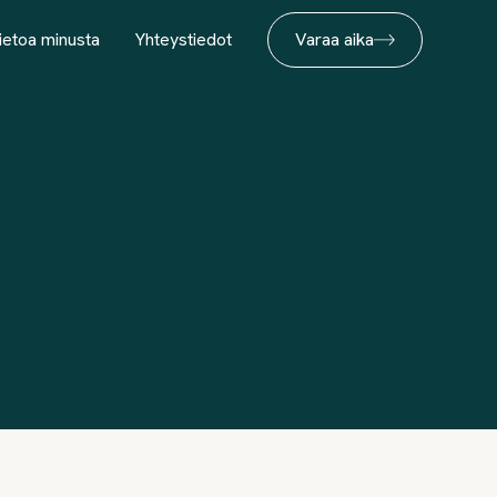
ietoa minusta
Yhteystiedot
Varaa aika