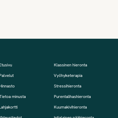
Etusivu
Klassinen hieronta
Palvelut
Vyöhyketerapia
Hinnasto
Stressihieronta
Tietoa minusta
Purentalihashieronta
Lahjakortti
Kuumakivihieronta
Yhteystiedot
Intialainen päähieronta